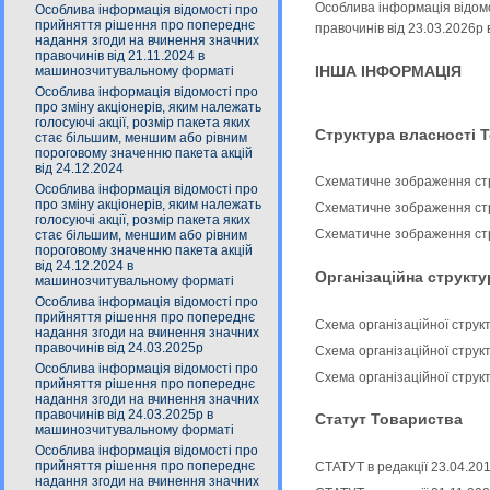
Особлива інформація відом
Особлива інформація відомості про
прийняття рішення про попереднє
правочинів від 23.03.2026
надання згоди на вчинення значних
правочинів від 21.11.2024 в
ІНША ІНФОРМАЦІЯ
машинозчитувальному форматі
Особлива інформація відомості про
про зміну акціонерів, яким належать
голосуючі акції, розмір пакета яких
Структура власності 
стає більшим, меншим або рівним
пороговому значенню пакета акцій
від 24.12.2024
Схематичне зображення стр
Особлива інформація відомості про
про зміну акціонерів, яким належать
Схематичне зображення стр
голосуючі акції, розмір пакета яких
Схематичне зображення стр
стає більшим, меншим або рівним
пороговому значенню пакета акцій
від 24.12.2024 в
Організаційна структ
машинозчитувальному форматі
Особлива інформація відомості про
прийняття рішення про попереднє
Схема організаційної струк
надання згоди на вчинення значних
правочинів від 24.03.2025р
Схема організаційної струк
Особлива інформація відомості про
Схема організаційної струк
прийняття рішення про попереднє
надання згоди на вчинення значних
правочинів від 24.03.2025р в
Статут Товариства
машинозчитувальному форматі
Особлива інформація відомості про
прийняття рішення про попереднє
СТАТУТ в редакції 23.04.20
надання згоди на вчинення значних