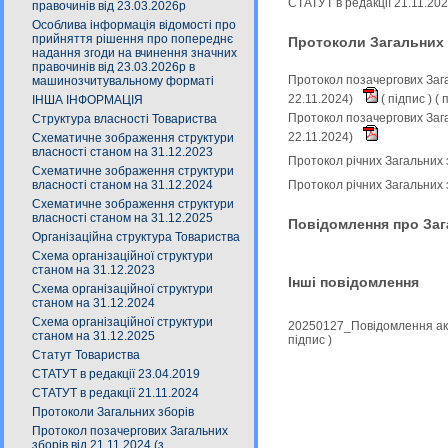
СТАТУТ в редакції 21.11.20
правочинів від 23.03.2026р
Особлива інформація відомості про
прийняття рішення про попереднє
Протоколи Загальних 
надання згоди на вчинення значних
правочинів від 23.03.2026р в
Протокол позачергових Зага
машинозчитувальному форматі
22.11.2024)
(
підпис
) (
п
ІНША ІНФОРМАЦІЯ
Протокол позачергових Зага
Структура власності Товариства
22.11.2024)
Схематичне зображення структури
власності станом на 31.12.2023
Протокол річних Загальних 
Схематичне зображення структури
власності станом на 31.12.2024
Протокол річних Загальних 
Схематичне зображення структури
власності станом на 31.12.2025
Повідомлення про Заг
Організаційна структура Товариства
Схема організаційної структури
станом на 31.12.2023
Інші повідомлення
Схема організаційної структури
станом на 31.12.2024
Схема організаційної структури
20250127_Повідомлення акц
станом на 31.12.2025
підпис
)
Статут Товариства
СТАТУТ в редакції 23.04.2019
СТАТУТ в редакції 21.11.2024
Протоколи Загальних зборів
Протокол позачергових Загальних
зборів від 21.11.2024 (з