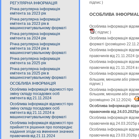
підпис
)
РЕГУЛЯРНА ІНФОРМАЦІЯ
Річна регулярна інформація
емітента за 2023 рік
ОСОБЛИВА ІНФОРМАЦ
Річна регулярна інформація
емітента за 2023 рік в
Особлива інформація відомо
машинозчитувальному форматі
(
підпис
)
Річна регулярна інформація
емітента за 2024 рік
Особлива інформація відомо
Річна регулярна інформація
форматі (розміщено 22.11.
емітента за 2024 рік в
Особлива інформація відом
машинозчитувальному форматі
правочинів від 21.11.2024 
Річна регулярна інформація
Особлива інформація відом
емітента за 2025 рік
правочинів від 21.11.2024 
Річна регулярна інформація
емітента за 2025 рік в
Особлива інформація відомос
машинозчитувальному форматі
більшим, меншим або рівним
ОСОБЛИВА ІНФОРМАЦІЯ
підпис
)
Особлива інформація відомості про
Особлива інформація відомос
зміну складу посадових осіб
більшим, меншим або рівни
емітента від 21.11.2024
(розміщено 24.12.2024)
Особлива інформація відомості про
Особлива інформація відо
зміну складу посадових осіб
правочинів від 24.03.2025р
емітента від 21.11.2024 в
машинозчитувальному форматі
Особлива інформація відом
Особлива інформація відомості про
правочинів від 24.03.2025
прийняття рішення про попереднє
Особлива інформація відом
надання згоди на вчинення значних
правочинів від 23.03.2026р
правочинів від 21.11.2024